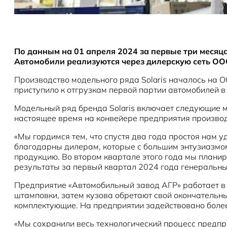
По данным на 01 апреля 2024 за первые три месяца
Автомобили реализуются через дилерскую сеть ОО
Производство модельного ряда Solaris началось на 
приступило к отгрузкам первой партии автомобилей в
Модельный ряд бренда Solaris включает следующие моде
настоящее время на конвейере предприятия производ
«Мы гордимся тем, что спустя два года простоя нам у
благодарны дилерам, которые с большим энтузиазмом 
продукцию. Во втором квартале этого года мы плани
результаты за первый квартал 2024 года генеральн
Предприятие «Автомобильный завод АГР» работает в 
штамповки, затем кузова обретают свой окончательны
комплектующие. На предприятии задействовано боле
«Мы сохранили весь технологический процесс предп