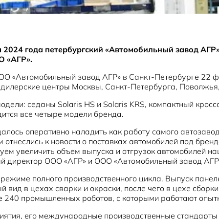
 2024 года петербургский «Автомобильный завод АГР» 
О «АГР».
ООО «Автомобильный завод АГР» в Санкт-Петербурге 22 
 дилерские центры Москвы, Санкт-Петербурга, Поволжья, 
ли: седаны Solaris HS и Solaris KRS, компактный кроссов
ится все четыре модели бренда.
далось оперативно наладить как работу самого автозавод
отнеслись к новости о поставках автомобилей под бренд
руем увеличить объем выпуска и отгрузок автомобилей на
ый директор ООО «АГР» и ООО «Автомобильный завод АГР
режиме полного производственного цикла. Выпуск панеле
й вид в цехах сварки и окраски, после чего в цехе сбор
е 240 промышленных роботов, с которыми работают опыт
риятия, его международные производственные стандарты 