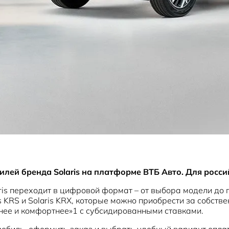
илей бренда Solaris на платформе ВТБ Авто. Для росс
is переходит в цифровой формат – от выбора модели до п
is KRS и Solaris KRX, которые можно приобрести за собс
нее и комфортнее»1 с субсидированными ставками.
обиль, оформить заказ и выбрать удобный вариант оплат